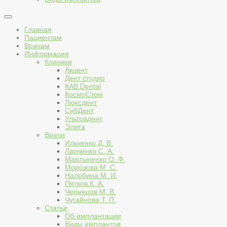
Главная
Пациентам
Врачам
Информация
Клиники
Акцент
Дент студио
КАВ Dental
КосмоСтом
Люксдент
СибДент
Ультрадент
Элита
Врачи
Ильченко Д. В.
Ларченко С. А.
Мартыненко О. Ф.
Морозова М. С.
Налобина М. И.
Пятков К. А.
Чернецов М. В.
Чугайнова Т. П.
Статьи
Об имплантации
Виды имплантов