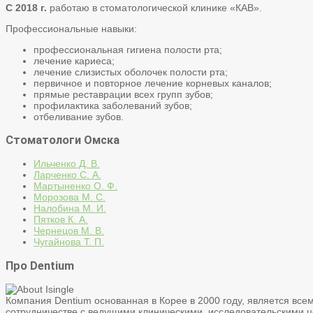
С 2018 г.
работаю в стоматологической клинике «КАВ».
Профессиональные навыки:
профессиональная гигиена полости рта;
лечение кариеса;
лечение слизистых оболочек полости рта;
первичное и повторное лечение корневых каналов;
прямые реставрации всех групп зубов;
профилактика заболеваний зубов;
отбеливание зубов.
Стоматологи Омска
Ильченко Д. В.
Ларченко С. А.
Мартыненко О. Ф.
Морозова М. С.
Налобина М. И.
Пятков К. А.
Чернецов М. В.
Чугайнова Т. П.
Про Dentium
Компания Dentium основанная в Корее в 2000 году, является вс
сотрудничестве с ведущими клиническими, исследовательскими ц