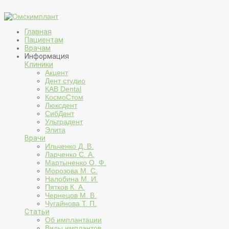
Главная
Пациентам
Врачам
Информация
Клиники
Акцент
Дент студио
КАВ Dental
КосмоСтом
Люксдент
СибДент
Ультрадент
Элита
Врачи
Ильченко Д. В.
Ларченко С. А.
Мартыненко О. Ф.
Морозова М. С.
Налобина М. И.
Пятков К. А.
Чернецов М. В.
Чугайнова Т. П.
Статьи
Об имплантации
Виды имплантов