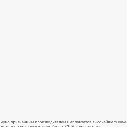
емирно признанным производителем имплантатов высочайшего качес
ентрами и университетами Кореи, США и других стран.