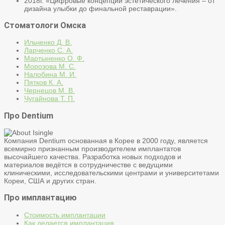
2018г. «Цифровые концепции эстетического лечения – от
дизайна улыбки до финальной реставрации».
Стоматологи Омска
Ильченко Д. В.
Ларченко С. А.
Мартыненко О. Ф.
Морозова М. С.
Налобина М. И.
Пятков К. А.
Чернецов М. В.
Чугайнова Т. П.
Про Dentium
Компания Dentium основанная в Корее в 2000 году, является
всемирно признанным производителем имплантатов
высочайшего качества. Разработка новых подходов и
материалов ведётся в сотрудничестве с ведущими
клиническими, исследовательскими центрами и университетами
Кореи, США и других стран.
Про имплантацию
Стоимость имплантации
Как делается имплантация