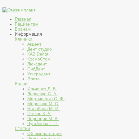
Главная
Пациентам
Врачам
Информация
Клиники
Акцент
Дент студио
КАВ Dental
КосмоСтом
Люксдент
СибДент
Ультрадент
Элита
Врачи
Ильченко Д. В.
Ларченко С. А.
Мартыненко О. Ф.
Морозова М. С.
Налобина М. И.
Пятков К. А.
Чернецов М. В.
Чугайнова Т. П.
Статьи
Об имплантации
Виды имплантов