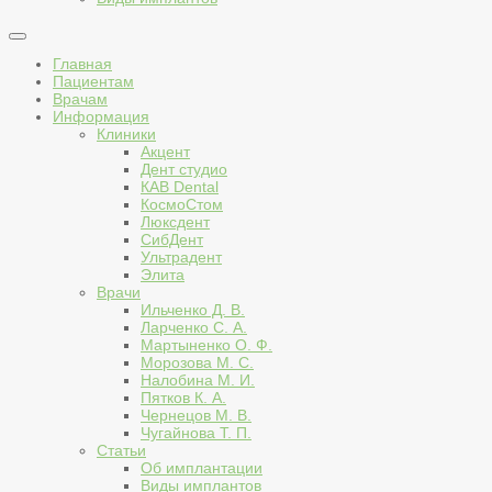
Главная
Пациентам
Врачам
Информация
Клиники
Акцент
Дент студио
КАВ Dental
КосмоСтом
Люксдент
СибДент
Ультрадент
Элита
Врачи
Ильченко Д. В.
Ларченко С. А.
Мартыненко О. Ф.
Морозова М. С.
Налобина М. И.
Пятков К. А.
Чернецов М. В.
Чугайнова Т. П.
Статьи
Об имплантации
Виды имплантов